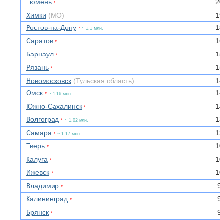
Тюмень
2
*
Химки
(МО)
1
Ростов-на-Дону
1
*
~ 1.1 млн.
Саратов
1
*
Барнаул
1
*
Рязань
1
*
Новомосковск
(Тульская область)
1
Омск
1
*
~ 1.16 млн.
Южно-Сахалинск
1
*
Волгоград
1
*
~ 1.02 млн.
Самара
1
*
~ 1.17 млн.
Тверь
1
*
Калуга
1
*
Ижевск
1
*
Владимир
*
Калининград
*
Брянск
*