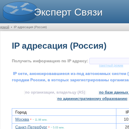
Эксперт Связи
домой
•
IP адресация (Россия)
IP адресация (Россия)
Получить информацию по IP адресу:
пакетный режим
IP сети, анонсировавшиеся из-под автономных систем (
городам России, в которых зарегистрированы организа
[
по организации, владельцу (AS)
]
[
по базе данных
[
по административному образованию
]
Город
I
Москва
10
*
~ 11.98 млн.
Санкт-Петербург
2
*
~ 5.03 млн.