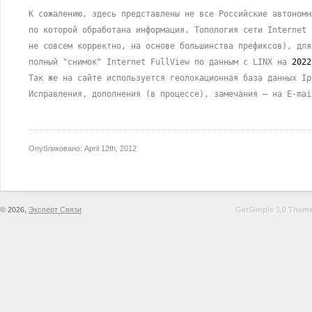
К сожалению, здесь представлены не все Российские автономн
по которой обработана информация. Топология сети Internet 
не совсем корректно, на основе большинства префиксов), для
полный "снимок" Internet FullView по данным c LINX на
2022
Так же на сайте используется геолокационная база данных I
Исправления, дополнения (в процессе), замечания – на E-mai
Опубликовано:
April 12th, 2012
© 2026,
Эксперт Связи
GetSimple 3.0 Theme