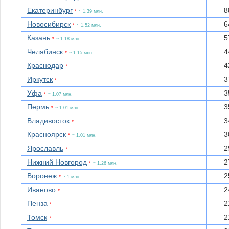
Екатеринбург
8
*
~ 1.39 млн.
Новосибирск
6
*
~ 1.52 млн.
Казань
5
*
~ 1.18 млн.
Челябинск
4
*
~ 1.15 млн.
Краснодар
4
*
Иркутск
3
*
Уфа
3
*
~ 1.07 млн.
Пермь
3
*
~ 1.01 млн.
Владивосток
3
*
Красноярск
3
*
~ 1.01 млн.
Ярославль
2
*
Нижний Новгород
2
*
~ 1.26 млн.
Воронеж
2
*
~ 1 млн.
Иваново
2
*
Пенза
2
*
Томск
2
*