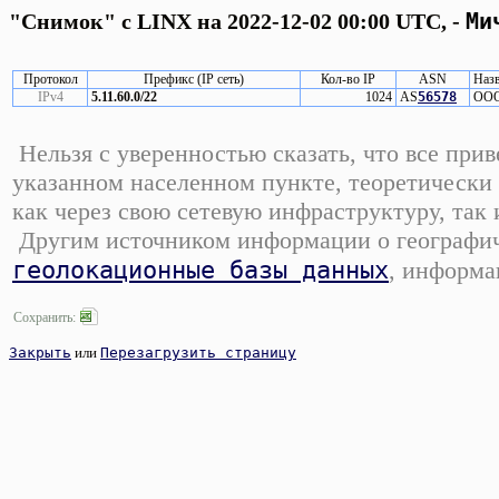
Ми
"Снимок" с LINX на 2022-12-02 00:00 UTC, -
Протокол
Префикс (IP сеть)
Кол-во IP
ASN
Назв
IPv4
5.11.60.0/22
1024
AS
56578
ООО 
Нельзя с уверенностью сказать, что все при
указанном населенном пункте, теоретически 
как через свою сетевую инфраструктуру, так
Другим источником информации о географиче
геолокационные базы данных
, информа
Сохранить:
Закрыть
или
Перезагрузить страницу