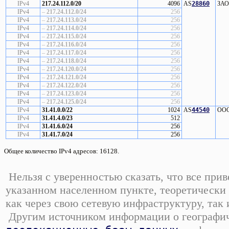
IPv4
217.24.112.0/20
4096
AS
28860
ЗАО 
IPv4
–
217.24.112.0/24
256
IPv4
–
217.24.113.0/24
256
IPv4
–
217.24.114.0/24
256
IPv4
–
217.24.115.0/24
256
IPv4
–
217.24.116.0/24
256
IPv4
–
217.24.117.0/24
256
IPv4
–
217.24.118.0/24
256
IPv4
–
217.24.120.0/24
256
IPv4
–
217.24.121.0/24
256
IPv4
–
217.24.122.0/24
256
IPv4
–
217.24.123.0/24
256
IPv4
–
217.24.125.0/24
256
IPv4
31.41.0.0/22
1024
AS
44540
ООО 
IPv4
31.41.4.0/23
512
IPv4
31.41.6.0/24
256
IPv4
31.41.7.0/24
256
Общее количество IPv4 адресов: 16128.
Нельзя с уверенностью сказать, что все при
указанном населенном пункте, теоретически 
как через свою сетевую инфраструктуру, так
Другим источником информации о географиче