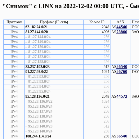
Сы
"Снимок" с LINX на 2022-12-02 00:00 UTC, -
Протокол
Префикс (IP сеть)
Кол-во IP
ASN
Назв
IPv4
62.182.24.0/21
2048
AS
44540
ООО 
IPv4
81.27.144.0/20
4096
AS
28860
ЗАО 
IPv4
–
81.27.144.0/24
256
IPv4
–
81.27.149.0/24
256
IPv4
–
81.27.150.0/24
256
IPv4
–
81.27.151.0/24
256
IPv4
–
81.27.152.0/24
256
IPv4
–
81.27.158.0/24
256
IPv4
85.237.192.0/23
512
AS
56540
ООО 
IPv4
91.227.92.0/22
1024
AS
56760
ГАУ 
IPv4
–
91.227.92.0/24
256
IPv4
–
91.227.93.0/24
256
IPv4
–
91.227.94.0/24
256
IPv4
–
91.227.95.0/24
256
IPv4
95.128.136.0/21
2048
AS
44572
ЗАО 
IPv4
–
95.128.136.0/22
1024
IPv4
–
95.128.136.0/24
256
IPv4
–
95.128.137.0/24
256
IPv4
–
95.128.138.0/24
256
IPv4
–
95.128.139.0/24
256
IPv4
–
95.128.140.0/23
512
IPv4
–
95.128.140.0/24
256
IPv4
188.244.114.0/24
256
AS
56540
ООО 