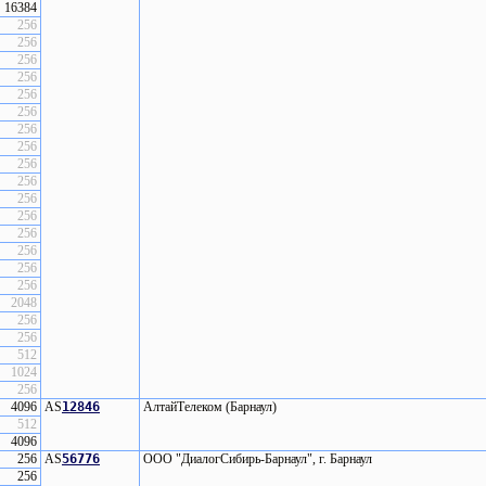
16384
256
256
256
256
256
256
256
256
256
256
256
256
256
256
256
256
2048
256
256
512
1024
256
4096
AS
12846
АлтайТелеком (Барнаул)
512
4096
256
AS
56776
ООО "ДиалогСибирь-Барнаул", г. Барнаул
256