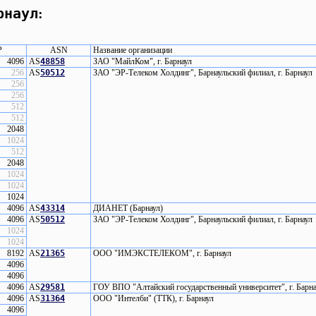
рнаул
:
P
ASN
Название организации
4096
AS
48858
ЗАО "МайлКом", г. Барнаул
256
AS
50512
ЗАО "ЭР-Телеком Холдинг", Барнаульский филиал, г. Барнаул
256
256
512
512
2048
1024
512
2048
1024
1024
1024
4096
AS
43314
ДИАНЕТ (Барнаул)
4096
AS
50512
ЗАО "ЭР-Телеком Холдинг", Барнаульский филиал, г. Барнаул
1024
1024
8192
AS
21365
ООО "ИМЭКСТЕЛЕКОМ", г. Барнаул
4096
4096
4096
AS
29581
ГОУ ВПО "Алтайский государственный университет", г. Барн
4096
AS
31364
ООО "Интелби" (ТТК), г. Барнаул
4096