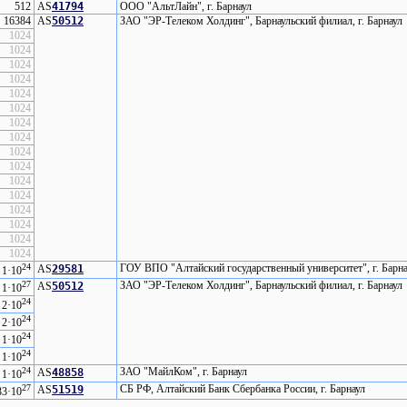
512
AS
41794
ООО "АльтЛайн", г. Барнаул
16384
AS
50512
ЗАО "ЭР-Телеком Холдинг", Барнаульский филиал, г. Барнаул
1024
1024
1024
1024
1024
1024
1024
1024
1024
1024
1024
1024
1024
1024
1024
1024
24
ГОУ ВПО "Алтайский государственный университет", г. Барн
AS
29581
 1·10
27
ЗАО "ЭР-Телеком Холдинг", Барнаульский филиал, г. Барнаул
AS
50512
 1·10
24
 2·10
24
 2·10
24
 1·10
24
 1·10
24
ЗАО "МайлКом", г. Барнаул
AS
48858
 1·10
27
CБ РФ, Алтайский Банк Сбербанка России, г. Барнаул
AS
51519
33·10