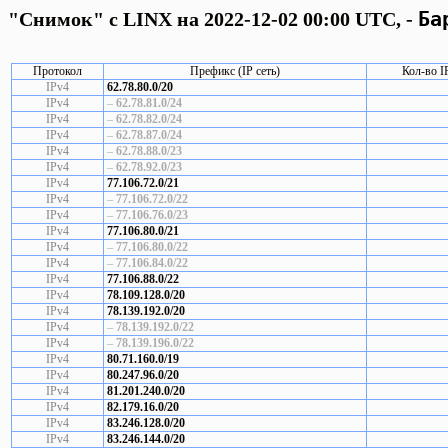
Ба
"Снимок" с LINX на 2022-12-02 00:00 UTC, -
Протокол
Префикс (IP сеть)
Кол-во I
IPv4
62.78.80.0/20
IPv4
–
62.78.81.0/24
IPv4
–
62.78.82.0/24
IPv4
–
62.78.87.0/24
IPv4
–
62.78.88.0/23
IPv4
–
62.78.92.0/23
IPv4
77.106.72.0/21
IPv4
–
77.106.72.0/22
IPv4
–
77.106.76.0/23
IPv4
77.106.80.0/21
IPv4
–
77.106.80.0/22
IPv4
–
77.106.84.0/22
IPv4
77.106.88.0/22
IPv4
78.109.128.0/20
IPv4
78.139.192.0/20
IPv4
–
78.139.192.0/22
IPv4
–
78.139.196.0/22
IPv4
80.71.160.0/19
IPv4
80.247.96.0/20
IPv4
81.201.240.0/20
IPv4
82.179.16.0/20
IPv4
83.246.128.0/20
IPv4
83.246.144.0/20