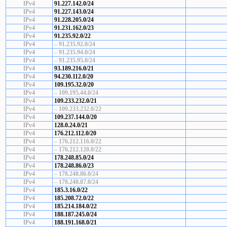
IPv4
91.227.142.0/24
IPv4
91.227.143.0/24
IPv4
91.228.205.0/24
IPv4
91.231.162.0/23
IPv4
91.235.92.0/22
IPv4
–
91.235.92.0/24
IPv4
–
91.235.94.0/24
IPv4
–
91.235.95.0/24
IPv4
93.189.216.0/21
IPv4
94.230.112.0/20
IPv4
109.195.32.0/20
IPv4
–
109.195.44.0/24
IPv4
109.233.232.0/21
IPv4
–
109.233.232.0/22
IPv4
109.237.144.0/20
IPv4
128.0.24.0/21
IPv4
176.212.112.0/20
IPv4
–
176.212.116.0/22
IPv4
–
176.212.120.0/22
IPv4
178.248.85.0/24
IPv4
178.248.86.0/23
IPv4
–
178.248.86.0/24
IPv4
–
178.248.87.0/24
IPv4
185.3.16.0/22
IPv4
185.208.72.0/22
IPv4
185.214.184.0/22
IPv4
188.187.245.0/24
IPv4
188.191.168.0/21