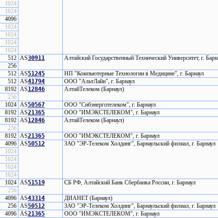
1024
1024
4096
1024
1024
1024
1024
512
AS
30911
Алтайский Государственный Технический Университет, г. Бар
256
512
AS
51245
НП "Компьютерные Технологии в Медицине", г. Барнаул
512
AS
41794
ООО "АльтЛайн", г. Барнаул
8192
AS
12846
АлтайТелеком (Барнаул)
256
1024
AS
50567
ООО "Сибэнерготелеком", г. Барнаул
8192
AS
21365
ООО "ИМЭКСТЕЛЕКОМ", г. Барнаул
8192
AS
12846
АлтайТелеком (Барнаул)
256
8192
AS
21365
ООО "ИМЭКСТЕЛЕКОМ", г. Барнаул
4096
AS
50512
ЗАО "ЭР-Телеком Холдинг", Барнаульский филиал, г. Барнаул
1024
1024
1024
1024
1024
AS
51519
CБ РФ, Алтайский Банк Сбербанка России, г. Барнаул
256
4096
AS
43314
ДИАНЕТ (Барнаул)
256
AS
50512
ЗАО "ЭР-Телеком Холдинг", Барнаульский филиал, г. Барнаул
4096
AS
21365
ООО "ИМЭКСТЕЛЕКОМ", г. Барнаул