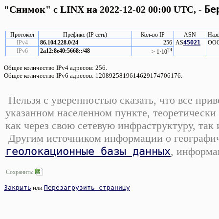
Бе
"Снимок" с LINX на 2022-12-02 00:00 UTC, -
Протокол
Префикс (IP сеть)
Кол-во IP
ASN
Назв
IPv4
86.104.228.0/24
256
AS
45021
ООО 
24
IPv6
2a12:8e40:5668::/48
> 1·10
Общее количество IPv4 адресов: 256.
Общее количество IPv6 адресов: 1208925819614629174706176.
Нельзя с уверенностью сказать, что все при
указанном населенном пункте, теоретически 
как через свою сетевую инфраструктуру, так
Другим источником информации о географиче
геолокационные базы данных
, информа
Сохранить:
Закрыть
или
Перезагрузить страницу