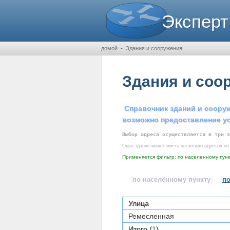
Эксперт
домой
•
Здания и сооружения
Здания и соо
Справочник зданий и сооруж
возможно предоставление ус
Выбор адреса осуществляется в три 
Одно здание может иметь несколько адресов по 
Применяется фильтр: по населенному пунк
[
по населённому пункту
]
[
по
Улица
Ремесленная
Итого (
1
)