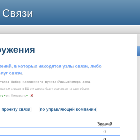
 Связи
ружения
ений, в которых находятся узлы связи, либо
луг связи.
этапа:
Выбор населенного пункта
;Улицы;Номера дома.
разным улицам, в БД эти адреса будут ссылаться на один объект.
ту «
рп. Колывань
»
 проекту связи
]
[
по управляющей компании
]
Зданий
0
0