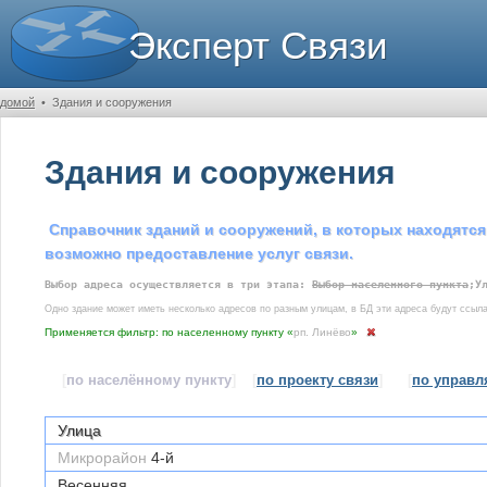
Эксперт Связи
домой
•
Здания и сооружения
Здания и сооружения
Справочник зданий и сооружений, в которых находятся
возможно предоставление услуг связи.
Выбор адреса осуществляется в три этапа:
Выбор населенного пункта
;У
Одно здание может иметь несколько адресов по разным улицам, в БД эти адреса будут ссыла
Применяется фильтр: по населенному пункту «
рп. Линёво
»
[
по населённому пункту
]
[
по проекту связи
]
[
по управ
Улица
Микрорайон
4-й
Весенняя