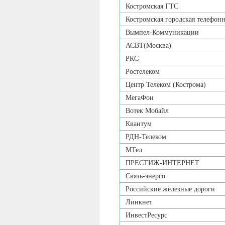
Костромская ГТС
Костромская городская телефонн
Вымпел-Коммуникации
АСВТ(Москва)
РКС
Ростелеком
Центр Телеком (Кострома)
МегаФон
Вотек Мобайл
Квантум
РДН-Телеком
МТел
ПРЕСТИЖ-ИНТЕРНЕТ
Связь-энерго
Российские железные дороги
Линкнет
ИнвестРесурс