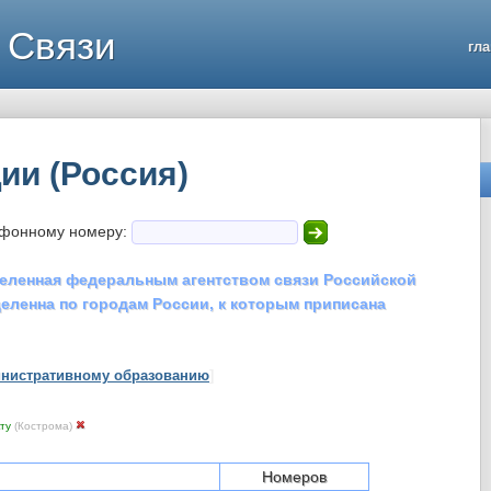
 Связи
гл
ии (Россия)
ефонному номеру:
еленная федеральным агентством связи Российской
еленна по городам России, к которым приписана
инистративному образованию
]
кту
(Кострома)
Номеров