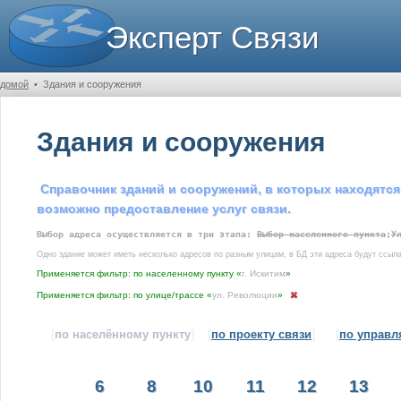
Эксперт Связи
домой
•
Здания и сооружения
Здания и сооружения
Справочник зданий и сооружений, в которых находятся
возможно предоставление услуг связи.
Выбор адреса осуществляется в три этапа:
Выбор населенного пункта
;
У
Одно здание может иметь несколько адресов по разным улицам, в БД эти адреса будут ссыла
Применяется фильтр: по населенному пункту «
г. Искитим
»
Применяется фильтр: по улице/трассе «
ул. Революции
»
[
по населённому пункту
]
[
по проекту связи
]
[
по управ
6
8
10
11
12
13