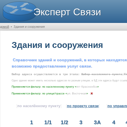
Эксперт Связи
домой
•
Здания и сооружения
Здания и сооружения
Справочник зданий и сооружений, в которых находятся
возможно предоставление услуг связи.
Выбор адреса осуществляется в три этапа:
Выбор населенного пункта
;
У
Одно здание может иметь несколько адресов по разным улицам, в БД эти адреса будут ссыла
Применяется фильтр: по населенному пункту «
пгт Краснообск
»
Применяется фильтр: по улице/трассе «
ул. Восточная
»
[
по населённому пункту
]
[
по проекту связи
]
[
по управ
1
1/1
1/2
3
3А
4