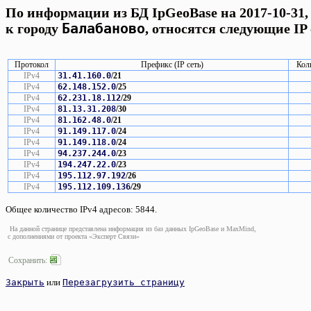
По информации из БД IpGeoBase на 2017-10-31,
Балабаново
к городу
, относятся следующие IP 
Протокол
Префикс (IP сеть)
Кол
IPv4
31.41.160.0
/21
IPv4
62.148.152.0
/25
IPv4
62.231.18.112
/29
IPv4
81.13.31.208
/30
IPv4
81.162.48.0
/21
IPv4
91.149.117.0
/24
IPv4
91.149.118.0
/24
IPv4
94.237.244.0
/23
IPv4
194.247.22.0
/23
IPv4
195.112.97.192
/26
IPv4
195.112.109.136
/29
Общее количество IPv4 адресов: 5844.
На данной странице представлена информация из баз данных IpGeoBase и MaxMind,
с дополнениями от проекта «Эксперт Связи»
Сохранить:
Закрыть
или
Перезагрузить страницу